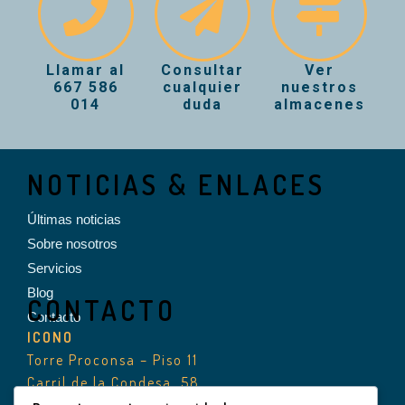
Llamar al
Consultar
Ver
667 586
cualquier
nuestros
014
duda
almacenes
NOTICIAS & ENLACES
Últimas noticias
Sobre nosotros
Servicios
Blog
CONTACTO
Contacto
ICONO
Torre Proconsa – Piso 11
Carril de la Condesa, 58